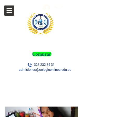
Iniciar sesión
Gimnasio Campestre Steve Jobs
Adquirir los libros de texto 2026
Comprar
323 232 34 31
admisiones@colegioenlinea.edu.co
Steve Jobs Virtual
S
iempre listos para aprender, sin
importar los
obstáculos